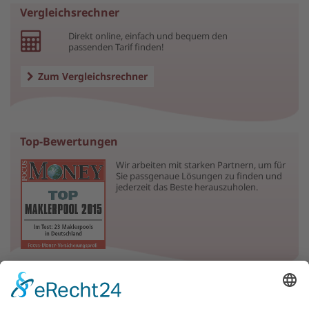
Vergleichsrechner
Direkt online, einfach und bequem den
passenden Tarif finden!
Zum Vergleichsrechner
Top-Bewertungen
Wir arbeiten mit starken Partnern, um für
Sie passgenaue Lösungen zu finden und
jederzeit das Beste herauszuholen.