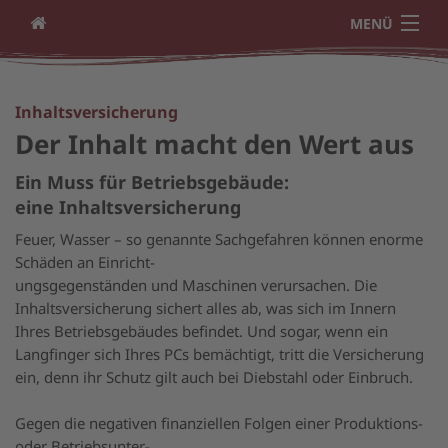
MENÜ
Über uns
Inhaltsversicherung
Karriere
Der Inhalt macht den Wert aus
Privatversicherungen
Ein Muss für Betriebsgebäude:
Gewerbeversicherungen
eine Inhaltsversicherung
Feuer, Wasser – so genannte Sachgefahren können enorme
Investment
Schäden an Einricht-
ungsgegenständen und Maschinen verursachen. Die
Beteiligungen
Inhaltsversicherung sichert alles ab, was sich im Innern
Ihres Betriebsgebäudes befindet. Und sogar, wenn ein
Bausparen/Baufinanzierung
Langfinger sich Ihres PCs bemächtigt, tritt die Versicherung
ESG-Informationen
ein, denn ihr Schutz gilt auch bei Diebstahl oder Einbruch.
Nachhaltigkeitsstrategie
Gegen die negativen finanziellen Folgen einer Produktions-
oder Betriebsunter-