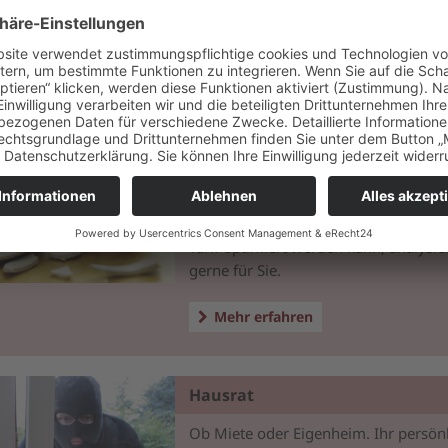
Schadenfall?
Mehr erfahren
Haftpflicht
Die private Haftpflichtversicherung is
Muss, sollte sie aber sein. Welcher Tar
Sie der richtige ist oder ob der beste
Tarif optimiert werden kann, analysie
gerne für Sie.
Mehr erfahren
Hausrat
Ob Miete oder Eigenheim. Ihr persön