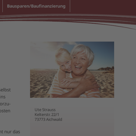
Bausparen/Baufinanzierung
elbst
ins
orzu-
Ute Strauss
osten
Kelterstr. 22/1
73773 Aichwald
ht nur das