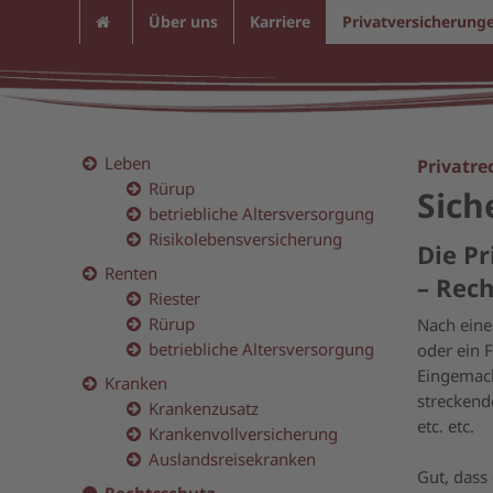
Über uns
Karriere
Privatversicherung
Leben
Privatre
Rürup
Sich
betriebliche Altersversorgung
Risikolebensversicherung
Die P
Renten
– Rec
Riester
Rürup
Nach eine
betriebliche Altersversorgung
oder ein 
Eingemach
Kranken
streckend
Krankenzusatz
etc. etc.
Krankenvollversicherung
Auslandsreisekranken
Gut, dass