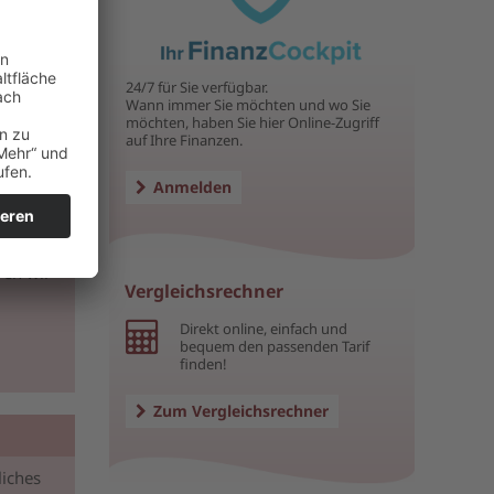
24/7 für Sie verfügbar.
Wann immer Sie möchten und wo Sie
möchten, haben Sie hier Online-Zugriff
auf Ihre Finanzen.
Anmelden
t kein
if für
hende
ren wir
Vergleichsrechner
Direkt online, einfach und
bequem den passenden Tarif
finden!
Zum Vergleichsrechner
liches