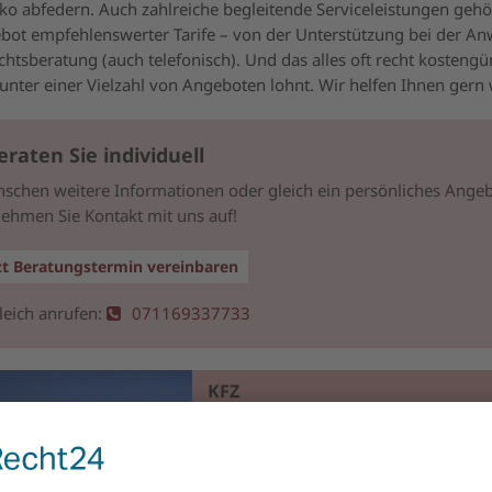
iko abfedern. Auch zahlreiche begleitende Serviceleistungen geh
ot empfehlenswerter Tarife – von der Unterstützung bei der An
chtsberatung (auch telefonisch). Und das alles oft recht kostengü
 unter einer Vielzahl von Angeboten lohnt. Wir helfen Ihnen gern 
eraten Sie individuell
nschen weitere Informationen oder gleich ein persönliches Ange
ehmen Sie Kontakt mit uns auf!
zt Beratungstermin vereinbaren
leich anrufen:
071169337733
KFZ
Das beste Preis-/Leistungsverhältnis a
marktrelevanten Anbieter und denno
einen persönlichen Ansprechpartner 