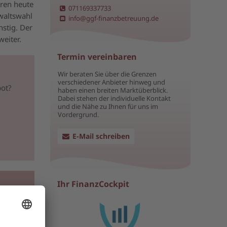
ören heute
071169337733
waltswahl
info@ggf-finanzbetreuung.de
nstig. Der
weiter.
Termin vereinbaren
Wir beraten Sie über die Grenzen
verschiedener Anbieter hinweg und
bot?
haben einen breiten Marktüberblick.
Dabei stehen der individuelle Kontakt
und die Nähe zu Ihnen für uns im
Vordergrund.
E-Mail schreiben
Ihr FinanzCockpit
ller
ch
im