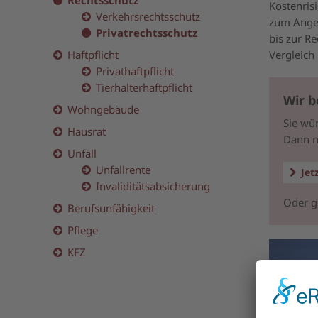
Rechtsschutz
Kostenris
Verkehrsrechtsschutz
zum Angeb
Privatrechtsschutz
bis zur Re
Vergleich
Haftpflicht
Privathaftpflicht
Tierhalterhaftpflicht
Wir b
Wohngebäude
Sie wü
Hausrat
Dann n
Unfall
Unfallrente
Jet
Invaliditätsabsicherung
Oder g
Berufsunfähigkeit
Pflege
KFZ